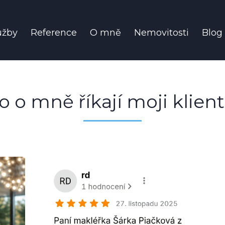
užby
Reference
O mně
Nemovitosti
Blog
o o mně říkají moji klient