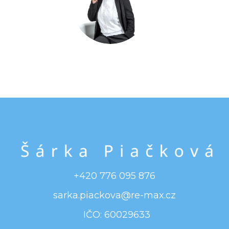
+420 776 095 876
sarka.piackova@re-max.cz
IČO: 60029633