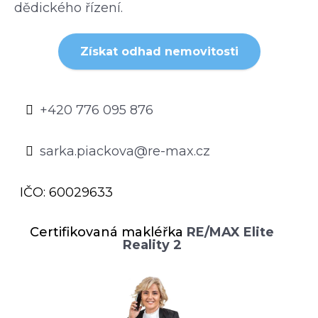
dědického řízení.
Získat odhad nemovitosti
+420 776 095 876
sarka.piackova@re-max.cz
IČO: 60029633
Certifikovaná makléřka
RE/MAX Elite
Reality 2